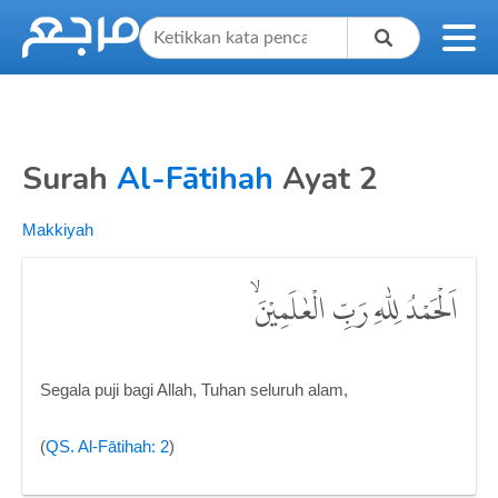
Surah
Al-Fātihah
Ayat 2
Makkiyah
اَلْحَمْدُ لِلّٰهِ رَبِّ الْعٰلَمِيْنَۙ
Segala puji bagi Allah, Tuhan seluruh alam,
(
QS. Al-Fātihah: 2
)