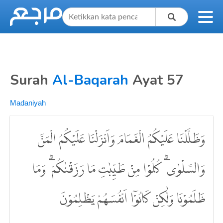
Surah
Al-Baqarah
Ayat 57
Madaniyah
وَظَلَّلْنَا عَلَيْكُمُ الْغَمَامَ وَاَنْزَلْنَا عَلَيْكُمُ الْمَنَّ
وَالسَّلْوٰى ۗ كُلُوْا مِنْ طَيِّبٰتِ مَا رَزَقْنٰكُمْ ۗ وَمَا
ظَلَمُوْنَا وَلٰكِنْ كَانُوْٓا اَنْفُسَهُمْ يَظْلِمُوْنَ