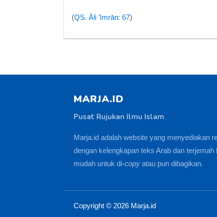
(
QS. Āli ’Imrān: 67
)
MARJA.ID
Pusat Rujukan Ilmu Islam
Marja.id adalah website yang menyediakan r
dengan kelengkapan teks Arab dan terjemah 
mudah untuk di-
copy
atau pun dibagikan.
Copyright ©
2026
Marja.id