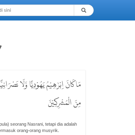
7
مَاكَانَ اِبْرٰهِيْمُ يَهُوْدِيًّا وَّلَا نَصْرَانِي
مِنَ الْمُشْرِكِيْنَ
ula) seorang Nasrani, tetapi dia adalah
termasuk orang-orang musyrik.