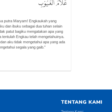
عَلَّامُ الْغُيُوْبِ
i Isa putra Maryam! Engkaukah yang
ku dan ibuku sebagai dua tuhan selain
idak patut bagiku mengatakan apa yang
 tentulah Engkau telah mengetahuinya.
 dan aku tidak mengetahui apa yang ada
getahui segala yang gaib.”
TENTANG KAMI
Tentang Kami