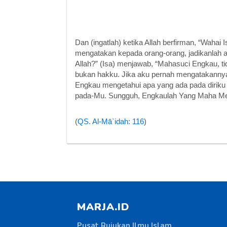
Dan (ingatlah) ketika Allah berfirman, “Waha
mengatakan kepada orang-orang, jadikanlah a
Allah?” (Isa) menjawab, “Mahasuci Engkau, t
bukan hakku. Jika aku pernah mengatakannya
Engkau mengetahui apa yang ada pada diriku
pada-Mu. Sungguh, Engkaulah Yang Maha Men
(
QS. Al-Mā`idah: 116
)
MARJA.ID
Pusat Rujukan Ilmu Islam