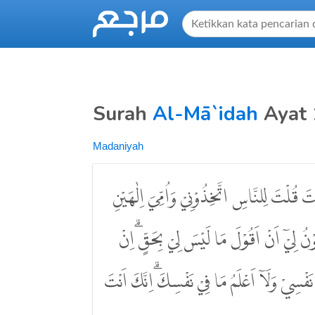
Surah
Al-Mā`idah
Ayat 
Madaniyah
تَ قُلْتَ لِلنَّاسِ اتَّخِذُوْنِيْ وَاُمِّيَ اِلٰهَيْنِ
ُ لِيْٓ اَنْ اَقُوْلَ مَا لَيْسَ لِيْ بِحَقٍّ ۗاِنْ
نَفْسِيْ وَلَآ اَعْلَمُ مَا فِيْ نَفْسِكَ ۗاِنَّكَ اَنْتَ