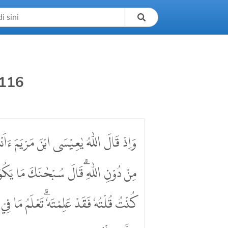
116
وَاِذْ قَالَ اللّٰهُ يٰعِيْسَى ابْنَ مَرْيَمَ ءَاَنْ
مِنْ دُوْنِ اللّٰهِ ۗقَالَ سُبْحٰنَكَ مَا يَكُوْن
كُنْتُ قُلْتُهٗ فَقَدْ عَلِمْتَهٗ ۗتَعْلَمُ مَا فِيْ 