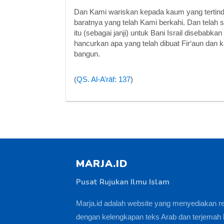
Dan Kami wariskan kepada kaum yang tertinda
baratnya yang telah Kami berkahi. Dan telah
itu (sebagai janji) untuk Bani Israil disebab
hancurkan apa yang telah dibuat Fir‘aun dan
bangun.
(
QS. Al-A’rāf: 137
)
MARJA.ID
Pusat Rujukan Ilmu Islam
Marja.id adalah website yang menyediakan r
dengan kelengkapan teks Arab dan terjemah 