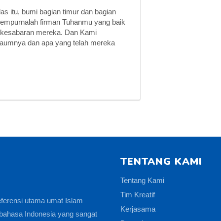
s itu, bumi bagian timur dan bagian
 sempurnalah firman Tuhanmu yang baik
kan kesabaran mereka. Dan Kami
 kaumnya dan apa yang telah mereka
TENTANG KAMI
Tentang Kami
Tim Kreatif
eferensi utama umat Islam
Kerjasama
bahasa Indonesia yang sangat