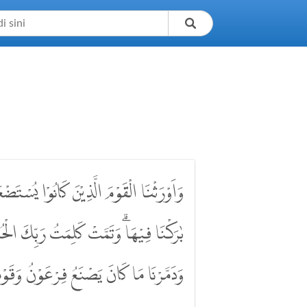
7
وَاَوْرَثْنَا الْقَوْمَ الَّذِيْنَ كَانُوْا يُسْتَ
بٰرَكْنَا فِيْهَاۗ وَتَمَّتْ كَلِمَتُ رَبِّكَ الْحُس
وَدَمَّرْنَا مَا كَانَ يَصْنَعُ فِرْعَوْنُ وَقَوْم