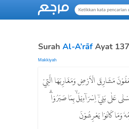
Surah
Al-A’rāf
Ayat 13
Makkiyah
ضْعَفُوْنَ مَشَارِقَ الْاَرْضِ وَمَغَارِبَهَا الَّتِيْ
ْنٰى عَلٰى بَنِيْٓ اِسْرَاۤءِيْلَۙ بِمَا صَبَرُوْاۗ
ُهٗ وَمَا كَانُوْا يَعْرِشُوْنَ