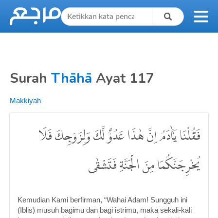
Surah
Thāhā
Ayat 117
Makkiyah
فَقُلْنَا يٰٓاٰدَمُ اِنَّ هٰذَا عَدُوٌّ لَّكَ وَلِزَوْجِكَ فَلَا
يُخْرِجَنَّكُمَا مِنَ الْجَنَّةِ فَتَشْقٰى
Kemudian Kami berfirman, “Wahai Adam! Sungguh ini
(Iblis) musuh bagimu dan bagi istrimu, maka sekali-kali