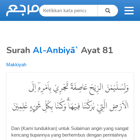
Surah
Al-Anbiyā`
Ayat 81
Makkiyah
وَلِسُلَيْمٰنَ الرِّيْحَ عَاصِفَةً تَجْرِيْ بِاَمْرِهٖٓ اِلَى
الْاَرْضِ الَّتِيْ بٰرَكْنَا فِيْهَاۗ وَكُنَّا بِكُلِّ شَيْءٍ عٰلِمِيْنَ
Dan (Kami tundukkan) untuk Sulaiman angin yang sangat
kencang tiupannya yang berhembus dengan perintahnya