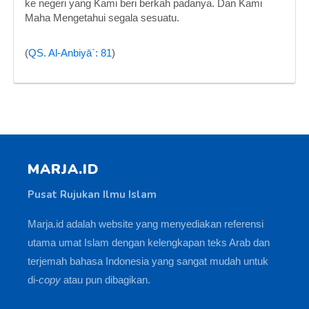
ke negeri yang Kami beri berkah padanya. Dan Kami
Maha Mengetahui segala sesuatu.
(
QS. Al-Anbiyā`: 81
)
MARJA.ID
Pusat Rujukan Ilmu Islam
Marja.id adalah website yang menyediakan referensi
utama umat Islam dengan kelengkapan teks Arab dan
terjemah bahasa Indonesia yang sangat mudah untuk
di-
copy
atau pun dibagikan.