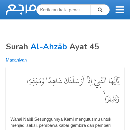
Surah
Al-Ahzāb
Ayat 45
Madaniyah
يٰٓاَيُّهَا النَّبِيُّ اِنَّآ اَرْسَلْنٰكَ شَاهِدًا وَّمُبَشِّرًا
وَّنَذِيْرًاۙ
Wahai Nabi! Sesungguhnya Kami mengutusmu untuk
menjadi saksi, pembawa kabar gembira dan pemberi