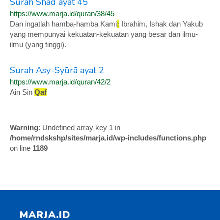
Surah Shād ayat 45
https://www.marja.id/quran/38/45
Dan ingatlah hamba-hamba Kami
:
Ibrahim, Ishak dan Yakub
yang mempunyai kekuatan-kekuatan yang besar dan ilmu-
ilmu (yang tinggi).
Surah Asy-Syūrā ayat 2
https://www.marja.id/quran/42/2
Ain Sin
Qaf
Warning
: Undefined array key 1 in
/home/rndskshp/sites/marja.id/wp-includes/functions.php
on line
1189
MARJA.ID