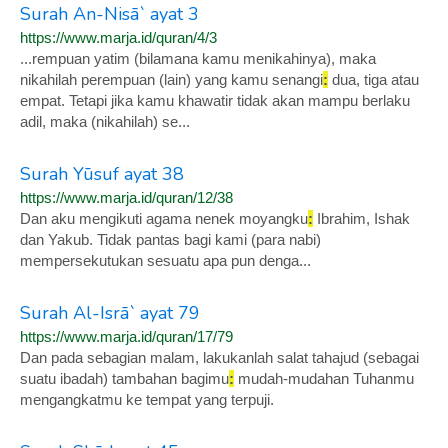
Surah An-Nisā` ayat 3
https://www.marja.id/quran/4/3
...rempuan yatim (bilamana kamu menikahinya), maka
nikahilah perempuan (lain) yang kamu senangi
:
dua, tiga atau
empat. Tetapi jika kamu khawatir tidak akan mampu berlaku
adil, maka (nikahilah) se...
Surah Yūsuf ayat 38
https://www.marja.id/quran/12/38
Dan aku mengikuti agama nenek moyangku
:
Ibrahim, Ishak
dan Yakub. Tidak pantas bagi kami (para nabi)
mempersekutukan sesuatu apa pun denga...
Surah Al-Isrā` ayat 79
https://www.marja.id/quran/17/79
Dan pada sebagian malam, lakukanlah salat tahajud (sebagai
suatu ibadah) tambahan bagimu
:
mudah-mudahan Tuhanmu
mengangkatmu ke tempat yang terpuji.