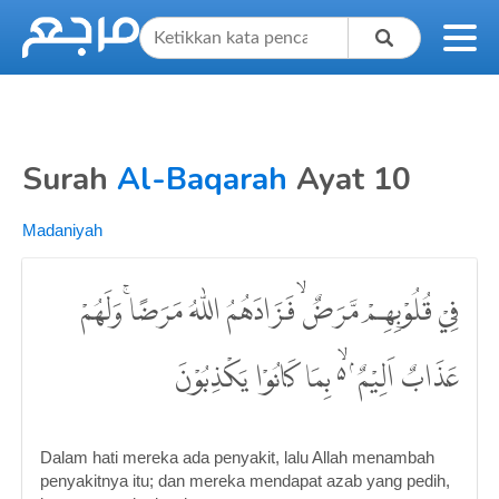
Surah
Al-Baqarah
Ayat 10
Madaniyah
فِيْ قُلُوْبِهِمْ مَّرَضٌۙ فَزَادَهُمُ اللّٰهُ مَرَضًاۚ وَلَهُمْ
عَذَابٌ اَلِيْمٌ ۢ ەۙ بِمَا كَانُوْا يَكْذِبُوْنَ
Dalam hati mereka ada penyakit, lalu Allah menambah
penyakitnya itu; dan mereka mendapat azab yang pedih,