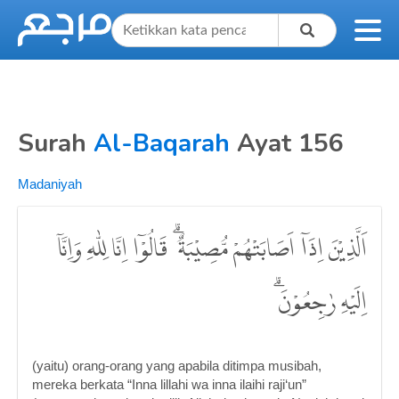
Surah
Al-Baqarah
Ayat 156
Madaniyah
اَلَّذِيْنَ اِذَآ اَصَابَتْهُمْ مُّصِيْبَةٌ ۗ قَالُوْٓا اِنَّا لِلّٰهِ وَاِنَّآ
اِلَيْهِ رٰجِعُوْنَۗ
(yaitu) orang-orang yang apabila ditimpa musibah,
mereka berkata “Inna lillahi wa inna ilaihi raji‘un”