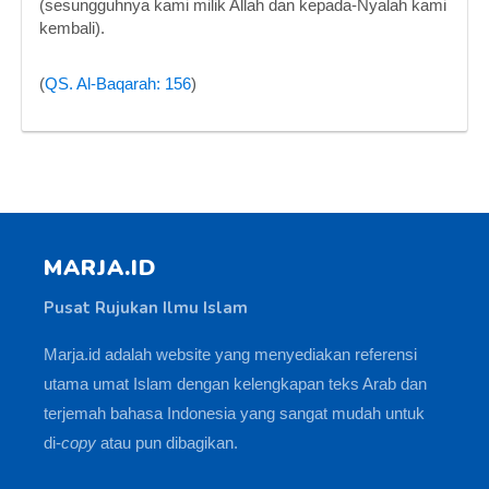
(sesungguhnya kami milik Allah dan kepada-Nyalah kami
kembali).
(
QS. Al-Baqarah: 156
)
MARJA.ID
Pusat Rujukan Ilmu Islam
Marja.id adalah website yang menyediakan referensi
utama umat Islam dengan kelengkapan teks Arab dan
terjemah bahasa Indonesia yang sangat mudah untuk
di-
copy
atau pun dibagikan.