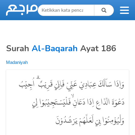
Surah
Al-Baqarah
Ayat 186
Madaniyah
وَاِذَا سَاَلَكَ عِبَادِيْ عَنِّيْ فَاِنِّيْ قَرِيْبٌ ۗ اُجِيْبُ
دَعْوَةَ الدَّاعِ اِذَا دَعَانِۙ فَلْيَسْتَجِيْبُوْا لِيْ
وَلْيُؤْمِنُوْا بِيْ لَعَلَّهُمْ يَرْشُدُوْنَ