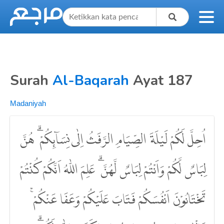
Surah
Al-Baqarah
Ayat 187
Madaniyah
اُحِلَّ لَكُمْ لَيْلَةَ الصِّيَامِ الرَّفَثُ اِلٰى نِسَاۤىِٕكُمْ ۗ هُنَّ
لِبَاسٌ لَّكُمْ وَاَنْتُمْ لِبَاسٌ لَّهُنَّ ۗ عَلِمَ اللّٰهُ اَنَّكُمْ كُنْتُمْ
تَخْتَانُوْنَ اَنْفُسَكُمْ فَتَابَ عَلَيْكُمْ وَعَفَا عَنْكُمْ ۚ