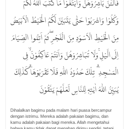
فَالْـٰٔنَ بَاشِرُوْهُنَّ وَابْتَغُوْا مَا كَتَبَ اللّٰهُ لَكُمْ ۗ
وَكُلُوْا وَاشْرَبُوْا حَتّٰى يَتَبَيَّنَ لَكُمُ الْخَيْطُ الْاَبْيَضُ
مِنَ الْخَيْطِ الْاَسْوَدِ مِنَ الْفَجْرِۖ ثُمَّ اَتِمُّوا الصِّيَامَ
اِلَى الَّيْلِۚ وَلَا تُبَاشِرُوْهُنَّ وَاَنْتُمْ عَاكِفُوْنَۙ فِى
الْمَسٰجِدِ ۗ تِلْكَ حُدُوْدُ اللّٰهِ فَلَا تَقْرَبُوْهَاۗ كَذٰلِكَ
يُبَيِّنُ اللّٰهُ اٰيٰتِهٖ لِلنَّاسِ لَعَلَّهُمْ يَتَّقُوْنَ
Dihalalkan bagimu pada malam hari puasa bercampur
dengan istrimu. Mereka adalah pakaian bagimu, dan
kamu adalah pakaian bagi mereka. Allah mengetahui
bahwa kamu tidak dapat menahan dirimu sendiri, tetapi