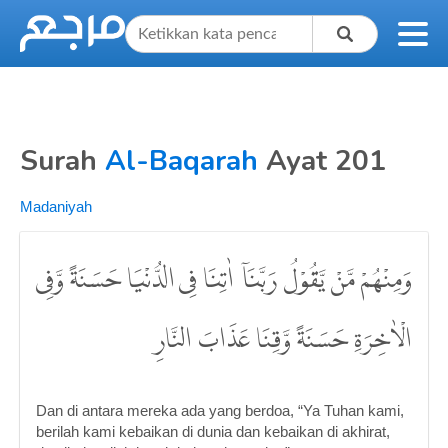
Surah
Al-Baqarah
Ayat 201
Madaniyah
وَمِنْهُمْ مَّنْ يَّقُوْلُ رَبَّنَآ اٰتِنَا فِى الدُّنْيَا حَسَنَةً وَّفِى
الْاٰخِرَةِ حَسَنَةً وَّقِنَا عَذَابَ النَّارِ
Dan di antara mereka ada yang berdoa, “Ya Tuhan kami,
berilah kami kebaikan di dunia dan kebaikan di akhirat,