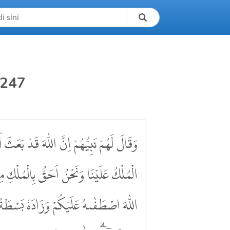
 247
وَقَالَ لَهُمْ نَبِيُّهُمْ اِنَّ اللّٰهَ قَدْ بَعَثَ ل
الْمُلْكُ عَلَيْنَا وَنَحْنُ اَحَقُّ بِالْمُلْكِ مِ
اللّٰهَ اصْطَفٰىهُ عَلَيْكُمْ وَزَادَهٗ بَسْطَةً فِى