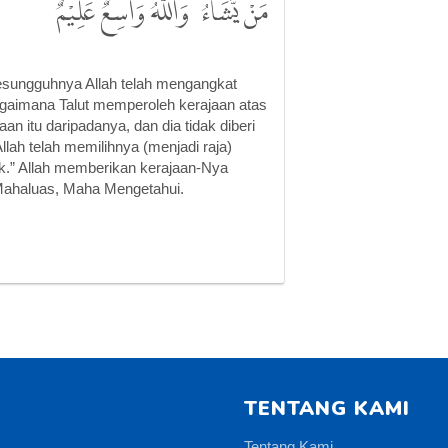
مَنْ يَّشَاۤءُ ۗ وَاللّٰهُ وَاسِعٌ عَلِيْمٌ
esungguhnya Allah telah mengangkat
agaimana Talut memperoleh kerajaan atas
an itu daripadanya, dan dia tidak diberi
lah telah memilihnya (menjadi raja)
k.” Allah memberikan kerajaan-Nya
 Mahaluas, Maha Mengetahui.
TENTANG KAMI
Tentang Kami