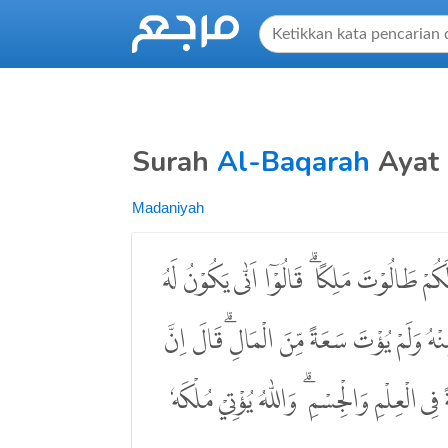
Surah
Al-Baqarah
Ayat
Madaniyah
َكُمْ طَالُوْتَ مَلِكًا ۗ قَالُوْٓا اَنّٰى يَكُوْنُ لَهُ
نْهُ وَلَمْ يُؤْتَ سَعَةً مِّنَ الْمَالِۗ قَالَ اِنَّ
 الْعِلْمِ وَالْجِسْمِ ۗ وَاللّٰهُ يُؤْتِيْ مُلْكَهٗ