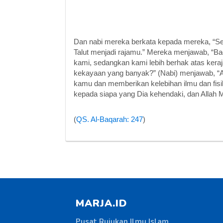
Dan nabi mereka berkata kepada mereka, “S
Talut menjadi rajamu.” Mereka menjawab, “B
kami, sedangkan kami lebih berhak atas keraja
kekayaan yang banyak?” (Nabi) menjawab, “Al
kamu dan memberikan kelebihan ilmu dan fisi
kepada siapa yang Dia kehendaki, dan Allah
(
QS. Al-Baqarah: 247
)
MARJA.ID
Pusat Rujukan Ilmu Islam