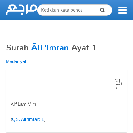
Surah
Āli ’Imrān
Ayat 1
Madaniyah
الۤمّۤ
Alif Lam Mim.
(
QS. Āli ’Imrān: 1
)