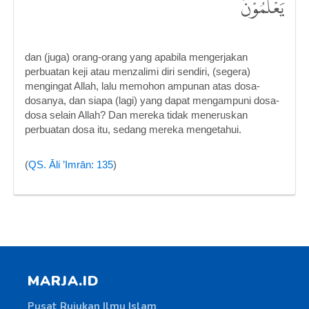
يَعْلَمُوْنَ
dan (juga) orang-orang yang apabila mengerjakan
perbuatan keji atau menzalimi diri sendiri, (segera)
mengingat Allah, lalu memohon ampunan atas dosa-
dosanya, dan siapa (lagi) yang dapat mengampuni dosa-
dosa selain Allah? Dan mereka tidak meneruskan
perbuatan dosa itu, sedang mereka mengetahui.
(
QS. Āli ’Imrān: 135
)
MARJA.ID
Pusat Rujukan Ilmu Islam