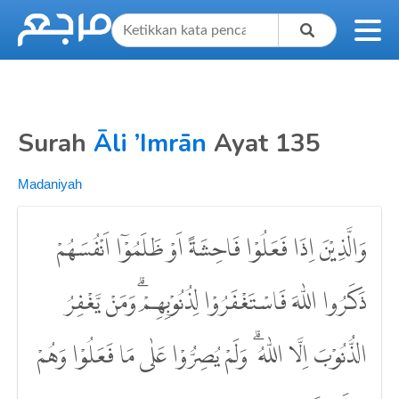
Surah
Āli ’Imrān
Ayat 135
Madaniyah
وَالَّذِيْنَ اِذَا فَعَلُوْا فَاحِشَةً اَوْ ظَلَمُوْٓا اَنْفُسَهُمْ
ذَكَرُوا اللّٰهَ فَاسْتَغْفَرُوْا لِذُنُوْبِهِمْۗ وَمَنْ يَّغْفِرُ
الذُّنُوْبَ اِلَّا اللّٰهُ ۗ وَلَمْ يُصِرُّوْا عَلٰى مَا فَعَلُوْا وَهُمْ