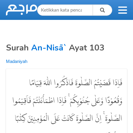
Surah
An-Nisā`
Ayat 103
Madaniyah
فَاِذَا قَضَيْتُمُ الصَّلٰوةَ فَاذْكُرُوا اللّٰهَ قِيَامًا
وَّقُعُوْدًا وَّعَلٰى جُنُوْبِكُمْ ۚ فَاِذَا اطْمَأْنَنْتُمْ فَاَقِيْمُوا
الصَّلٰوةَ ۚ اِنَّ الصَّلٰوةَ كَانَتْ عَلَى الْمُؤْمِنِيْنَ كِتٰبًا