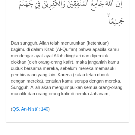
ۗ اِنَّ اللّٰهَ جَامِعُ الْمُنٰفِقِيْنَ وَالْكٰفِرِيْنَ فِيْ جَهَنَّمَ
جَمِيْعًاۙ
Dan sungguh, Allah telah menurunkan (ketentuan)
bagimu di dalam Kitab (Al-Qur'an) bahwa apabila kamu
mendengar ayat-ayat Allah diingkari dan diperolok-
olokkan (oleh orang-orang kafir), maka janganlah kamu
duduk bersama mereka, sebelum mereka memasuki
pembicaraan yang lain. Karena (kalau tetap duduk
dengan mereka), tentulah kamu serupa dengan mereka.
Sungguh, Allah akan mengumpulkan semua orang-orang
munafik dan orang-orang kafir di neraka Jahanam,
(
QS. An-Nisā`: 140
)