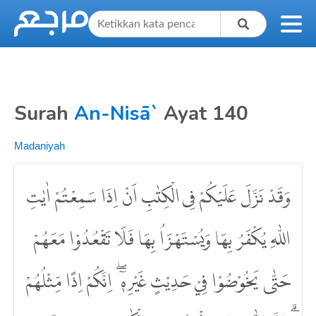
Surah
An-Nisā`
Ayat 140
Madaniyah
وَقَدْ نَزَّلَ عَلَيْكُمْ فِى الْكِتٰبِ اَنْ اِذَا سَمِعْتُمْ اٰيٰتِ
اللّٰهِ يُكْفَرُ بِهَا وَيُسْتَهْزَاُ بِهَا فَلَا تَقْعُدُوْا مَعَهُمْ
حَتّٰى يَخُوْضُوْا فِيْ حَدِيْثٍ غَيْرِهٖٓ ۖ اِنَّكُمْ اِذًا مِّثْلُهُمْ