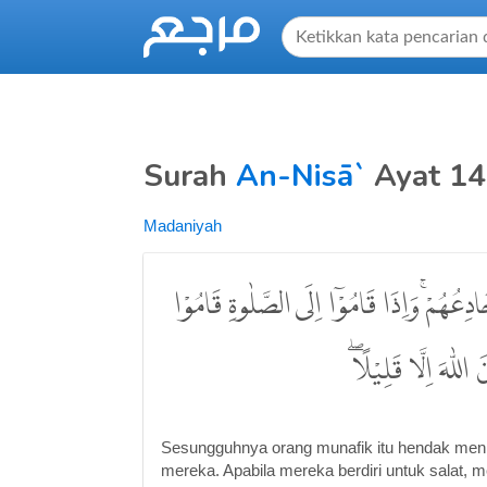
Surah
An-Nisā`
Ayat 14
Madaniyah
ادِعُهُمْۚ وَاِذَا قَامُوْٓا اِلَى الصَّلٰوةِ قَامُوْا
لّٰهَ اِلَّا قَلِيْلًاۖ
Sesungguhnya orang munafik itu hendak menipu
mereka. Apabila mereka berdiri untuk salat,