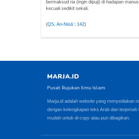
bermaksud ria (ingin dipuji) di hadapan manu
kecuali sedikit sekali.
(
QS. An-Nisā`: 142
)
MARJA.ID
Pusat Rujukan Ilmu Islam
Marja.id adalah website yang menyediakan r
dengan kelengkapan teks Arab dan terjemah 
mudah untuk di-
copy
atau pun dibagikan.