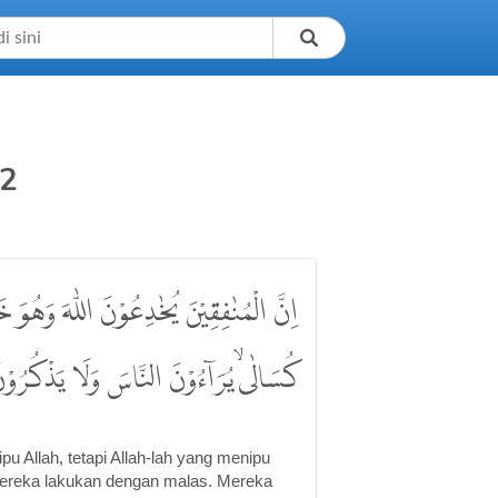
2
اِنَّ الْمُنٰفِقِيْنَ يُخٰدِعُوْنَ اللّٰهَ وَهُوَ خَ
كُسَالٰىۙ يُرَاۤءُوْنَ النَّاسَ وَلَا يَذْكُرُوْنَ ال
 Allah, tetapi Allah-lah yang menipu
 mereka lakukan dengan malas. Mereka