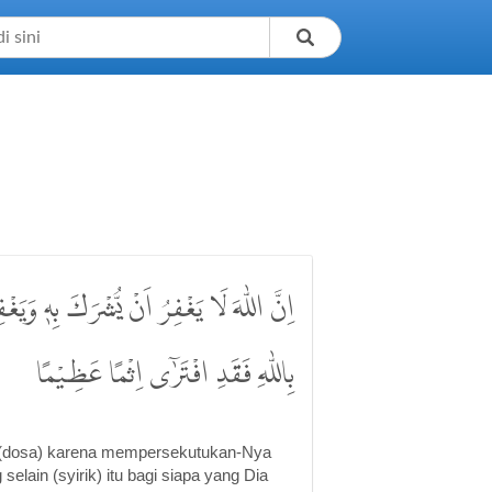
اِنَّ اللّٰهَ لَا يَغْفِرُ اَنْ يُّشْرَكَ بِهٖ وَيَغْ
بِاللّٰهِ فَقَدِ افْتَرٰٓى اِثْمًا عَظِيْمًا
 (dosa) karena mempersekutukan-Nya
elain (syirik) itu bagi siapa yang Dia