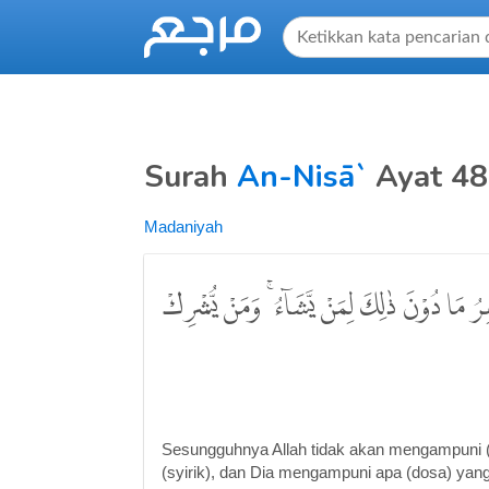
Surah
An-Nisā`
Ayat 48
Madaniyah
فِرُ مَا دُوْنَ ذٰلِكَ لِمَنْ يَّشَاۤءُ ۚ وَمَنْ يُّشْرِكْ
Sesungguhnya Allah tidak akan mengampuni
(syirik), dan Dia mengampuni apa (dosa) yang s