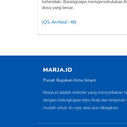
kehendaki. Barangsiapa mempersekutukan All
dosa yang besar.
(
QS. An-Nisā`: 48
)
MARJA.ID
Pusat Rujukan Ilmu Islam
Marja.id adalah website yang menyediakan r
dengan kelengkapan teks Arab dan terjemah 
mudah untuk di-
copy
atau pun dibagikan.