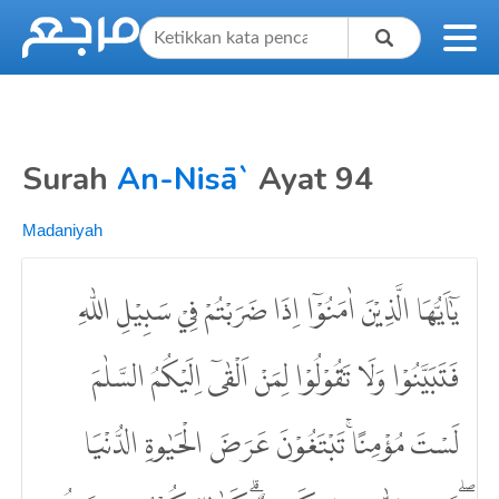
Surah
An-Nisā`
Ayat 94
Madaniyah
يٰٓاَيُّهَا الَّذِيْنَ اٰمَنُوْٓا اِذَا ضَرَبْتُمْ فِيْ سَبِيْلِ اللّٰهِ
فَتَبَيَّنُوْا وَلَا تَقُوْلُوْا لِمَنْ اَلْقٰىٓ اِلَيْكُمُ السَّلٰمَ
لَسْتَ مُؤْمِنًاۚ تَبْتَغُوْنَ عَرَضَ الْحَيٰوةِ الدُّنْيَا