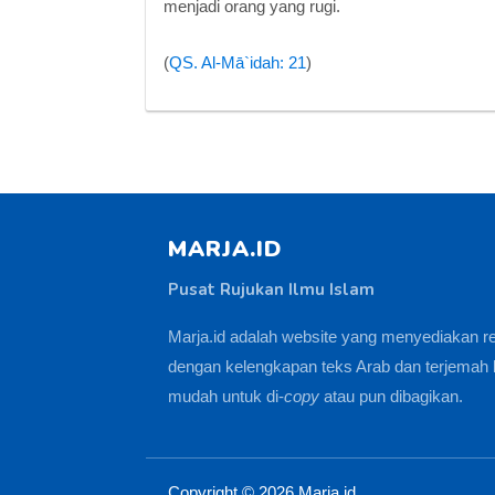
menjadi orang yang rugi.
(
QS. Al-Mā`idah: 21
)
MARJA.ID
Pusat Rujukan Ilmu Islam
Marja.id adalah website yang menyediakan r
dengan kelengkapan teks Arab dan terjemah 
mudah untuk di-
copy
atau pun dibagikan.
Copyright ©
2026
Marja.id