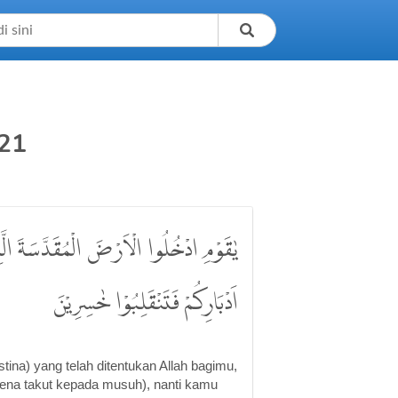
21
يٰقَوْمِ ادْخُلُوا الْاَرْضَ الْمُقَدَّسَةَ الَّتِي
اَدْبَارِكُمْ فَتَنْقَلِبُوْا خٰسِرِيْنَ
ina) yang telah ditentukan Allah bagimu,
rena takut kepada musuh), nanti kamu