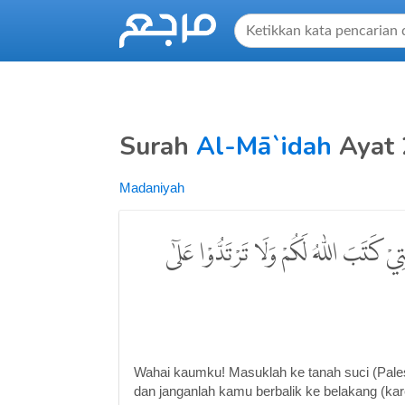
Surah
Al-Mā`idah
Ayat 
Madaniyah
ْ كَتَبَ اللّٰهُ لَكُمْ وَلَا تَرْتَدُّوْا عَلٰٓى
Wahai kaumku! Masuklah ke tanah suci (Palest
dan janganlah kamu berbalik ke belakang (ka