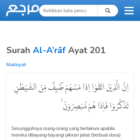
Surah
Al-A’rāf
Ayat 201
Makkiyah
اِنَّ الَّذِيْنَ اتَّقَوْا اِذَا مَسَّهُمْ طٰۤىِٕفٌ مِّنَ الشَّيْطٰنِ
تَذَكَّرُوْا فَاِذَا هُمْ مُّبْصِرُوْنَۚ
Sesungguhnya orang-orang yang bertakwa apabila
mereka dibayang-bayangi pikiran jahat (berbuat dosa)