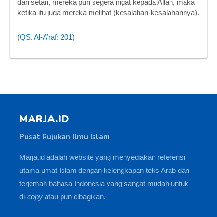
dari setan, mereka pun segera ingat kepada Allah, maka
ketika itu juga mereka melihat (kesalahan-kesalahannya).
(
QS. Al-A’rāf: 201
)
MARJA.ID
Pusat Rujukan Ilmu Islam
Marja.id adalah website yang menyediakan referensi
utama umat Islam dengan kelengkapan teks Arab dan
terjemah bahasa Indonesia yang sangat mudah untuk
di-
copy
atau pun dibagikan.