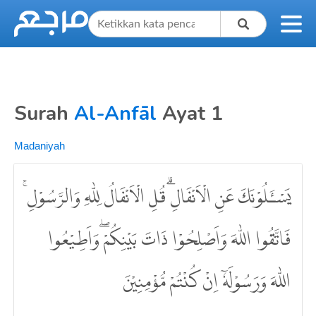
Surah
Al-Anfāl
Ayat 1
Madaniyah
يَسْـَٔلُوْنَكَ عَنِ الْاَنْفَالِۗ قُلِ الْاَنْفَالُ لِلّٰهِ وَالرَّسُوْلِۚ
فَاتَّقُوا اللّٰهَ وَاَصْلِحُوْا ذَاتَ بَيْنِكُمْ ۖوَاَطِيْعُوا
اللّٰهَ وَرَسُوْلَهٗٓ اِنْ كُنْتُمْ مُّؤْمِنِيْنَ