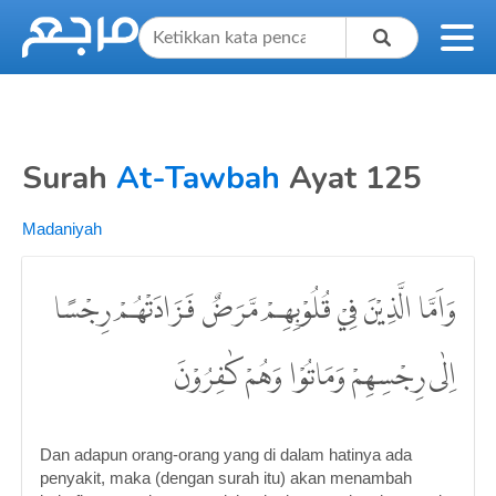
Surah
At-Tawbah
Ayat 125
Madaniyah
وَاَمَّا الَّذِيْنَ فِيْ قُلُوْبِهِمْ مَّرَضٌ فَزَادَتْهُمْ رِجْسًا
اِلٰى رِجْسِهِمْ وَمَاتُوْا وَهُمْ كٰفِرُوْنَ
Dan adapun orang-orang yang di dalam hatinya ada
penyakit, maka (dengan surah itu) akan menambah