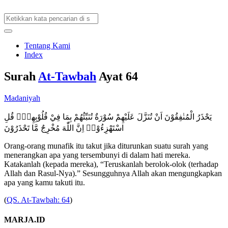
Tentang Kami
Index
Surah
At-Tawbah
Ayat 64
Madaniyah
يَحْذَرُ الْمُنٰفِقُوْنَ اَنْ تُنَزَّلَ عَلَيْهِمْ سُوْرَةٌ تُنَبِّئُهُمْ بِمَا فِيْ قُلُوْبِهِمْۗ قُلِ
اسْتَهْزِءُوْاۚ اِنَّ اللّٰهَ مُخْرِجٌ مَّا تَحْذَرُوْنَ
Orang-orang munafik itu takut jika diturunkan suatu surah yang
menerangkan apa yang tersembunyi di dalam hati mereka.
Katakanlah (kepada mereka), “Teruskanlah berolok-olok (terhadap
Allah dan Rasul-Nya).” Sesungguhnya Allah akan mengungkapkan
apa yang kamu takuti itu.
(
QS. At-Tawbah: 64
)
MARJA.ID