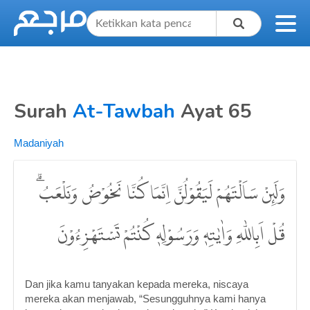
Surah
At-Tawbah
Ayat 65
Madaniyah
وَلَىِٕنْ سَاَلْتَهُمْ لَيَقُوْلُنَّ اِنَّمَا كُنَّا نَخُوْضُ وَنَلْعَبُۗ
قُلْ اَبِاللّٰهِ وَاٰيٰتِهٖ وَرَسُوْلِهٖ كُنْتُمْ تَسْتَهْزِءُوْنَ
Dan jika kamu tanyakan kepada mereka, niscaya
mereka akan menjawab, “Sesungguhnya kami hanya