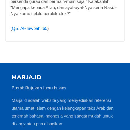
bersenda gurau dan bermain-main saja.” Katakanlah,
“Mengapa kepada Allah, dan ayat-ayat-Nya serta Rasul-
Nya kamu selalu berolok-olok?”
(
QS. At-Tawbah: 65
)
MARJA.ID
Pusat Rujukan Ilmu Islam
Marja.id adalah website yang menyediakan referensi
utama umat Islam dengan kelengkapan teks Arab dan
terjemah bahasa Indonesia yang sangat mudah untuk
di-
copy
atau pun dibagikan.