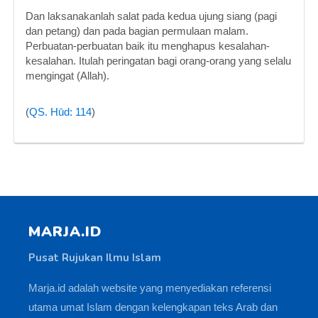
Dan laksanakanlah salat pada kedua ujung siang (pagi
dan petang) dan pada bagian permulaan malam.
Perbuatan-perbuatan baik itu menghapus kesalahan-
kesalahan. Itulah peringatan bagi orang-orang yang selalu
mengingat (Allah).
(
QS. Hūd: 114
)
MARJA.ID
Pusat Rujukan Ilmu Islam
Marja.id adalah website yang menyediakan referensi
utama umat Islam dengan kelengkapan teks Arab dan