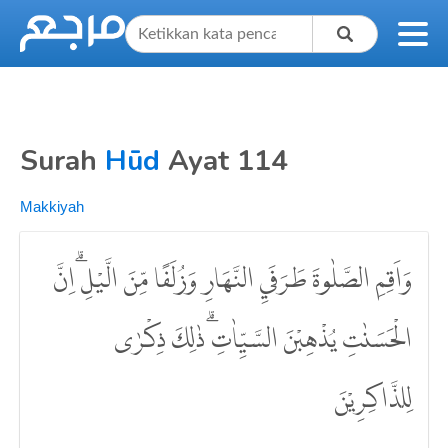
Surah
Hūd
Ayat 114
Makkiyah
وَاَقِمِ الصَّلٰوةَ طَرَفَيِ النَّهَارِ وَزُلَفًا مِّنَ الَّيْلِ ۗاِنَّ
الْحَسَنٰتِ يُذْهِبْنَ السَّيِّاٰتِۗ ذٰلِكَ ذِكْرٰى
لِلذَّاكِرِيْنَ