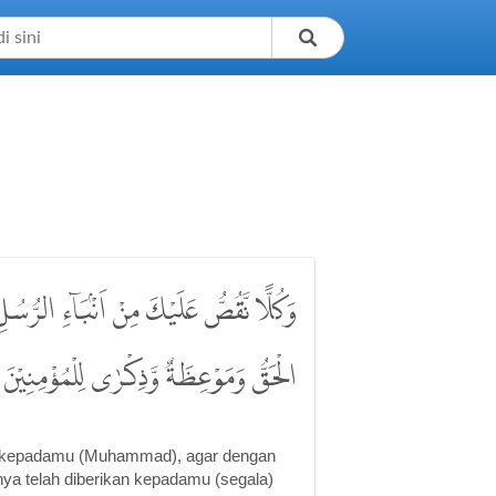
وَكُلًّا نَّقُصُّ عَلَيْكَ مِنْ اَنْۢبَاۤءِ الرُّسُ
الْحَقُّ وَمَوْعِظَةٌ وَّذِكْرٰى لِلْمُؤْمِنِيْنَ
an kepadamu (Muhammad), agar dengan
nya telah diberikan kepadamu (segala)