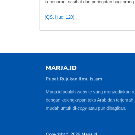
kebenaran, nasihat dan peringatan bagi orang
(
QS. Hūd: 120
)
MARJA.ID
Pusat Rujukan Ilmu Islam
Marja.id adalah website yang menyediakan r
dengan kelengkapan teks Arab dan terjemah 
mudah untuk di-
copy
atau pun dibagikan.
Copyright ©
2026
Marja.id