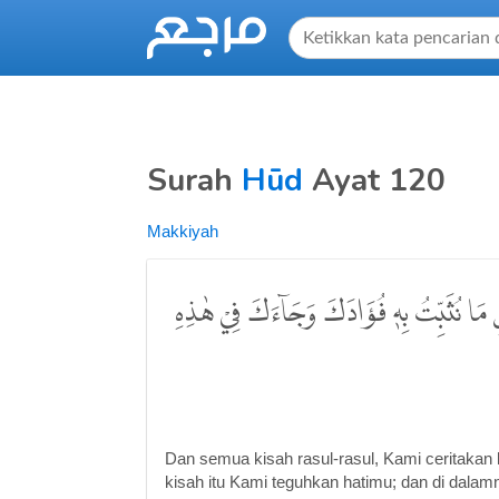
Surah
Hūd
Ayat 120
Makkiyah
لِ مَا نُثَبِّتُ بِهٖ فُؤَادَكَ وَجَاۤءَكَ فِيْ هٰذِهِ
Dan semua kisah rasul-rasul, Kami ceritak
kisah itu Kami teguhkan hatimu; dan di dalam