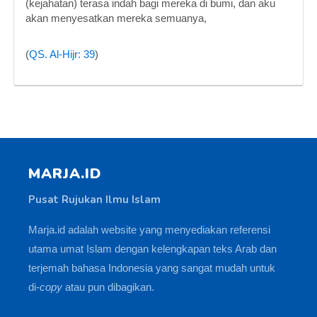
(kejahatan) terasa indah bagi mereka di bumi, dan aku
akan menyesatkan mereka semuanya,
(
QS. Al-Hijr: 39
)
MARJA.ID
Pusat Rujukan Ilmu Islam
Marja.id adalah website yang menyediakan referensi
utama umat Islam dengan kelengkapan teks Arab dan
terjemah bahasa Indonesia yang sangat mudah untuk
di-
copy
atau pun dibagikan.