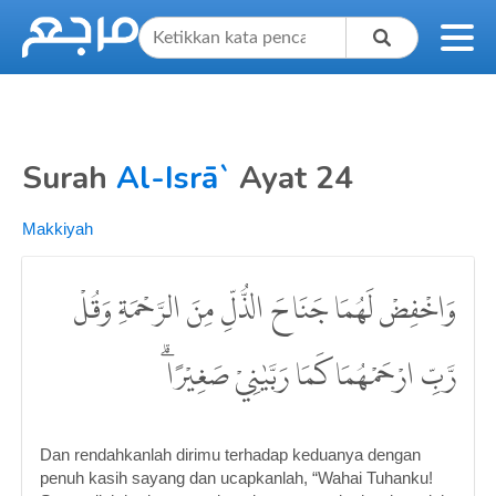
Surah
Al-Isrā`
Ayat 24
Makkiyah
وَاخْفِضْ لَهُمَا جَنَاحَ الذُّلِّ مِنَ الرَّحْمَةِ وَقُلْ
رَّبِّ ارْحَمْهُمَا كَمَا رَبَّيٰنِيْ صَغِيْرًاۗ
Dan rendahkanlah dirimu terhadap keduanya dengan
penuh kasih sayang dan ucapkanlah, “Wahai Tuhanku!