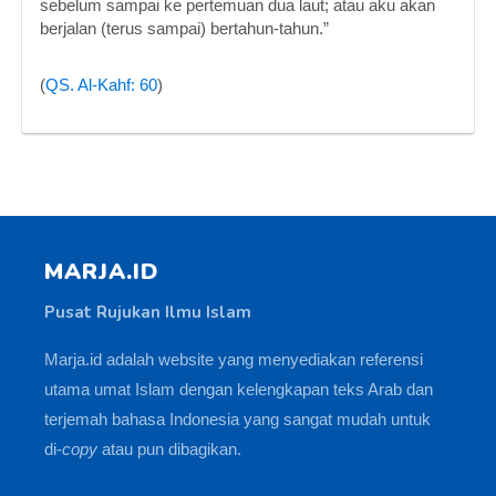
sebelum sampai ke pertemuan dua laut; atau aku akan
berjalan (terus sampai) bertahun-tahun.”
(
QS. Al-Kahf: 60
)
MARJA.ID
Pusat Rujukan Ilmu Islam
Marja.id adalah website yang menyediakan referensi
utama umat Islam dengan kelengkapan teks Arab dan
terjemah bahasa Indonesia yang sangat mudah untuk
di-
copy
atau pun dibagikan.