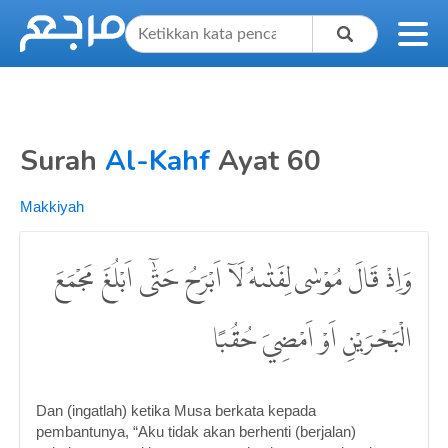
Surah
Al-Kahf
Ayat 60
Makkiyah
وَاِذْ قَالَ مُوْسٰى لِفَتٰىهُ لَآ اَبْرَحُ حَتّٰٓى اَبْلُغَ مَجْمَعَ
الْبَحْرَيْنِ اَوْ اَمْضِيَ حُقُبًا
Dan (ingatlah) ketika Musa berkata kepada
pembantunya, “Aku tidak akan berhenti (berjalan)