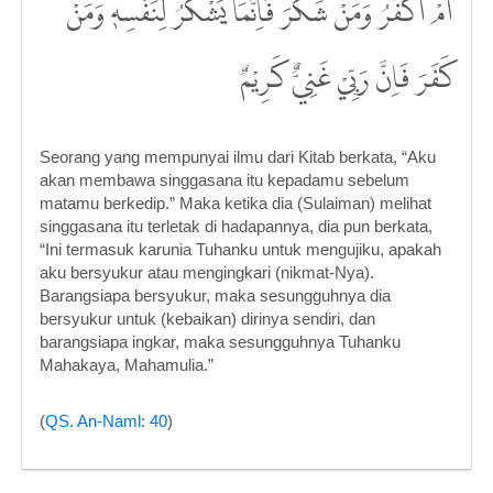
اَمْ اَكْفُرُۗ وَمَنْ شَكَرَ فَاِنَّمَا يَشْكُرُ لِنَفْسِهٖۚ وَمَنْ
كَفَرَ فَاِنَّ رَبِّيْ غَنِيٌّ كَرِيْمٌ
Seorang yang mempunyai ilmu dari Kitab berkata, “Aku
akan membawa singgasana itu kepadamu sebelum
matamu berkedip.” Maka ketika dia (Sulaiman) melihat
singgasana itu terletak di hadapannya, dia pun berkata,
“Ini termasuk karunia Tuhanku untuk mengujiku, apakah
aku bersyukur atau mengingkari (nikmat-Nya).
Barangsiapa bersyukur, maka sesungguhnya dia
bersyukur untuk (kebaikan) dirinya sendiri, dan
barangsiapa ingkar, maka sesungguhnya Tuhanku
Mahakaya, Mahamulia.”
(
QS. An-Naml: 40
)