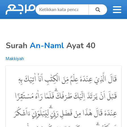
Surah
An-Naml
Ayat 40
Makkiyah
قَالَ الَّذِيْ عِنْدَهٗ عِلْمٌ مِّنَ الْكِتٰبِ اَنَا۠ اٰتِيْكَ بِهٖ
قَبْلَ اَنْ يَّرْتَدَّ اِلَيْكَ طَرْفُكَۗ فَلَمَّا رَاٰهُ مُسْتَقِرًّا
عِنْدَهٗ قَالَ هٰذَا مِنْ فَضْلِ رَبِّيْۗ لِيَبْلُوَنِيْٓ ءَاَشْكُرُ