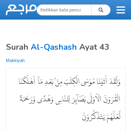
Surah
Al-Qashash
Ayat 43
Makkiyah
وَلَقَدْ اٰتَيْنَا مُوْسَى الْكِتٰبَ مِنْۢ بَعْدِ مَآ اَهْلَكْنَا
الْقُرُوْنَ الْاُوْلٰى بَصَاۤىِٕرَ لِلنَّاسِ وَهُدًى وَّرَحْمَةً
لَّعَلَّهُمْ يَتَذَكَّرُوْنَ