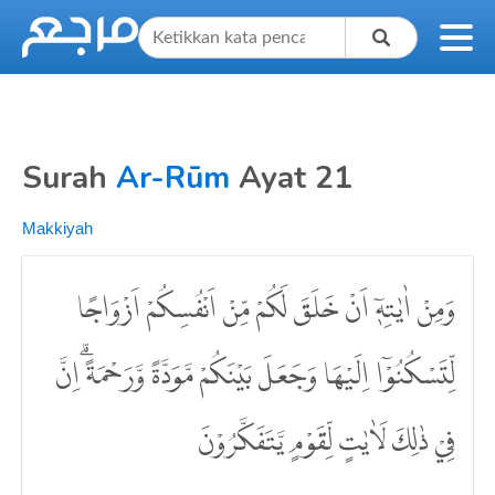
Surah
Ar-Rūm
Ayat 21
Makkiyah
وَمِنْ اٰيٰتِهٖٓ اَنْ خَلَقَ لَكُمْ مِّنْ اَنْفُسِكُمْ اَزْوَاجًا
لِّتَسْكُنُوْٓا اِلَيْهَا وَجَعَلَ بَيْنَكُمْ مَّوَدَّةً وَّرَحْمَةً ۗاِنَّ
فِيْ ذٰلِكَ لَاٰيٰتٍ لِّقَوْمٍ يَّتَفَكَّرُوْنَ