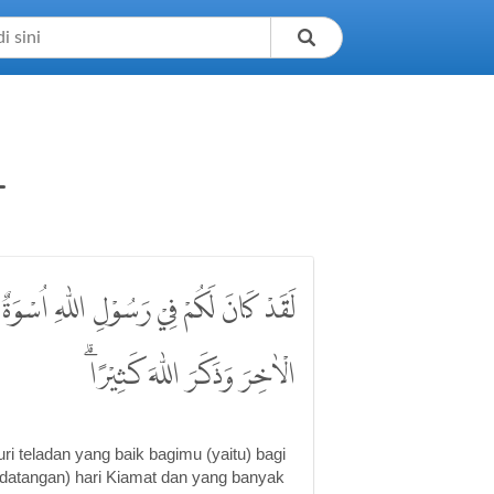
1
لَقَدْ كَانَ لَكُمْ فِيْ رَسُوْلِ اللّٰهِ اُسْوَةٌ
الْاٰخِرَ وَذَكَرَ اللّٰهَ كَثِيْرًاۗ
uri teladan yang baik bagimu (yaitu) bagi
datangan) hari Kiamat dan yang banyak