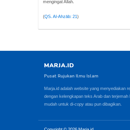
mengingat Allah.
(
QS. Al-Ahzāb: 21
)
MARJA.ID
Pusat Rujukan Ilmu Islam
Marja.id adalah website yang menyediakan r
dengan kelengkapan teks Arab dan terjemah 
mudah untuk di-
copy
atau pun dibagikan.
Copyright ©
2026
Marja.id