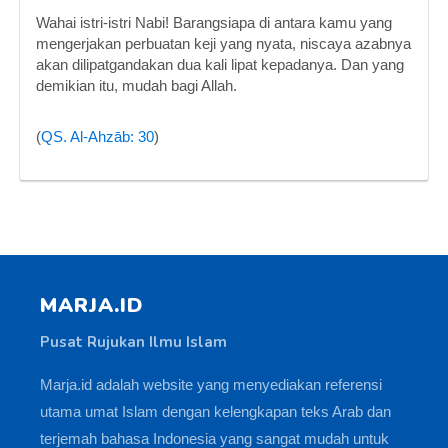
Wahai istri-istri Nabi! Barangsiapa di antara kamu yang
mengerjakan perbuatan keji yang nyata, niscaya azabnya
akan dilipatgandakan dua kali lipat kepadanya. Dan yang
demikian itu, mudah bagi Allah.
(
QS. Al-Ahzāb: 30
)
MARJA.ID
Pusat Rujukan Ilmu Islam
Marja.id adalah website yang menyediakan referensi
utama umat Islam dengan kelengkapan teks Arab dan
terjemah bahasa Indonesia yang sangat mudah untuk