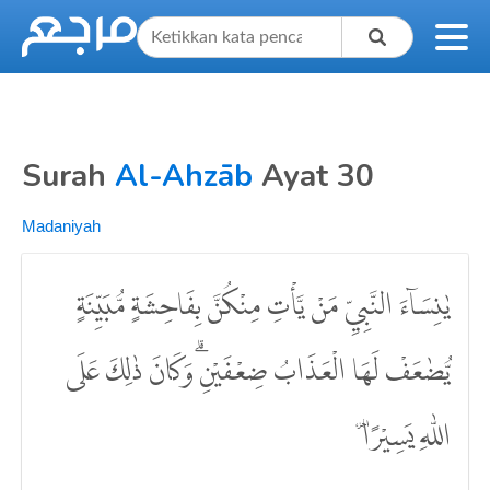
Surah
Al-Ahzāb
Ayat 30
Madaniyah
يٰنِسَاۤءَ النَّبِيِّ مَنْ يَّأْتِ مِنْكُنَّ بِفَاحِشَةٍ مُّبَيِّنَةٍ
يُّضٰعَفْ لَهَا الْعَذَابُ ضِعْفَيْنِۗ وَكَانَ ذٰلِكَ عَلَى
اللّٰهِ يَسِيْرًا ۔