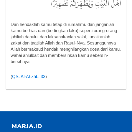
اَهْلَ الْبَيْتِ وَيُطَهِّرَكُمْ تَطْهِيْرًاۚ
Dan hendaklah kamu tetap di rumahmu dan janganlah
kamu berhias dan (bertingkah laku) seperti orang-orang
jahiliah dahulu, dan laksanakanlah salat, tunaikanlah
zakat dan taatilah Allah dan Rasul-Nya. Sesungguhnya
Allah bermaksud hendak menghilangkan dosa dari kamu,
wahai ahlulbait dan membersihkan kamu sebersih-
bersihnya.
(
QS. Al-Ahzāb: 33
)
MARJA.ID