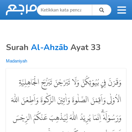
Surah
Al-Ahzāb
Ayat 33
Madaniyah
وَقَرْنَ فِيْ بُيُوْتِكُنَّ وَلَا تَبَرَّجْنَ تَبَرُّجَ الْجَاهِلِيَّةِ
الْاُوْلٰى وَاَقِمْنَ الصَّلٰوةَ وَاٰتِيْنَ الزَّكٰوةَ وَاَطِعْنَ اللّٰهَ
وَرَسُوْلَهٗ ۗاِنَّمَا يُرِيْدُ اللّٰهُ لِيُذْهِبَ عَنْكُمُ الرِّجْسَ