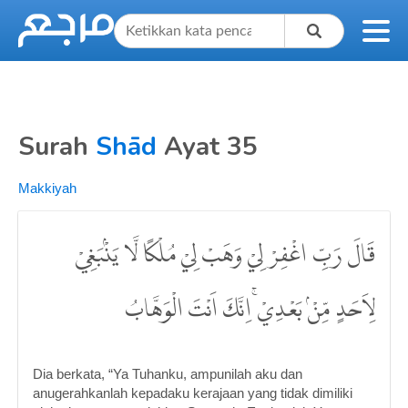
Surah
Shād
Ayat 35
Makkiyah
قَالَ رَبِّ اغْفِرْ لِيْ وَهَبْ لِيْ مُلْكًا لَّا يَنْۢبَغِيْ
لِاَحَدٍ مِّنْۢ بَعْدِيْۚ اِنَّكَ اَنْتَ الْوَهَّابُ
Dia berkata, “Ya Tuhanku, ampunilah aku dan
anugerahkanlah kepadaku kerajaan yang tidak dimiliki