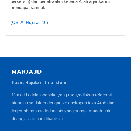
berselisih) dan bertakwalah kepada Allah agar kamu
mendapat rahmat.
(
QS. Al-Hujurāt: 10
)
MARJA.ID
Pusat Rujukan Ilmu Islam
Marja.id adalah website yang menyediakan referensi
utama umat Islam dengan kelengkapan teks Arab dan
terjemah bahasa Indonesia yang sangat mudah untuk
di-
copy
atau pun dibagikan.