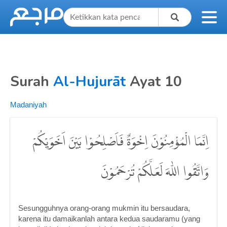
Surah
Al-Hujurāt
Ayat 10
Madaniyah
اِنَّمَا الْمُؤْمِنُوْنَ اِخْوَةٌ فَاَصْلِحُوْا بَيْنَ اَخَوَيْكُمْ
وَاتَّقُوا اللّٰهَ لَعَلَّكُمْ تُرْحَمُوْنَ
Sesungguhnya orang-orang mukmin itu bersaudara,
karena itu damaikanlah antara kedua saudaramu (yang