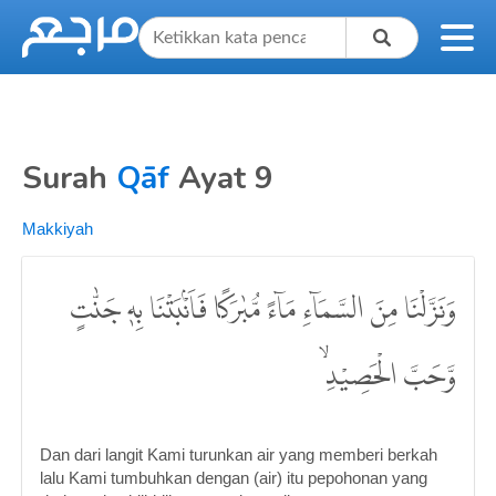
Surah
Qāf
Ayat 9
Makkiyah
وَنَزَّلْنَا مِنَ السَّمَاۤءِ مَاۤءً مُّبٰرَكًا فَاَنْۢبَتْنَا بِهٖ جَنّٰتٍ
وَّحَبَّ الْحَصِيْدِۙ
Dan dari langit Kami turunkan air yang memberi berkah
lalu Kami tumbuhkan dengan (air) itu pepohonan yang