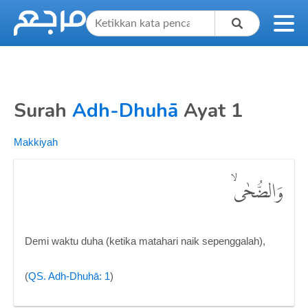
Surah
Adh-Dhuhā
Ayat 1
Makkiyah
وَالضُّحٰىۙ
Demi waktu duha (ketika matahari naik sepenggalah),
(
QS. Adh-Dhuhā: 1
)