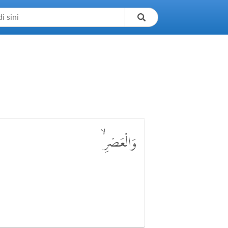
وَالْعَصْرِۙ