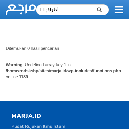
Ditemukan 0 hasil pencarian
Warning
: Undefined array key 1 in
/home/rndskshp/sites/marja.id/wp-includes/functions.php
on line
1189
MARJA.ID
Pusat Rujukan Ilmu Islam