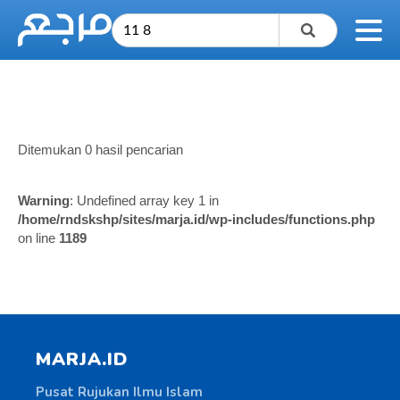
Ditemukan 0 hasil pencarian
Warning
: Undefined array key 1 in
/home/rndskshp/sites/marja.id/wp-includes/functions.php
on line
1189
MARJA.ID
Pusat Rujukan Ilmu Islam