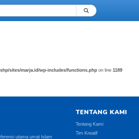
shp/sites/marja.id/wp-includes/functions.php
on line
1189
TENTANG KAMI
Tentang Kami
Tim Kreatif
eferensi utama umat Islam