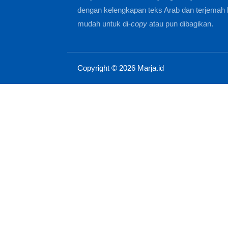
dengan kelengkapan teks Arab dan terjemah 
mudah untuk di-
copy
atau pun dibagikan.
Copyright ©
2026
Marja.id