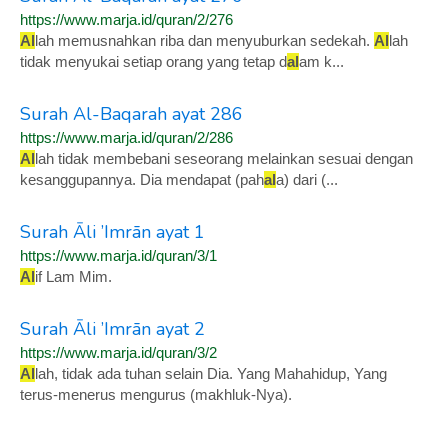
https://www.marja.id/quran/2/276
Al
lah memusnahkan riba dan menyuburkan sedekah.
Al
lah
tidak menyukai setiap orang yang tetap d
al
am k...
Surah Al-Baqarah ayat 286
https://www.marja.id/quran/2/286
Al
lah tidak membebani seseorang melainkan sesuai dengan
kesanggupannya. Dia mendapat (pah
al
a) dari (...
Surah Āli ’Imrān ayat 1
https://www.marja.id/quran/3/1
Al
if Lam Mim.
Surah Āli ’Imrān ayat 2
https://www.marja.id/quran/3/2
Al
lah, tidak ada tuhan selain Dia. Yang Mahahidup, Yang
terus-menerus mengurus (makhluk-Nya).