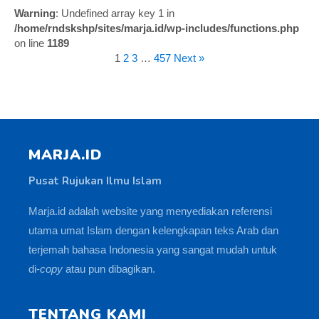
Warning
: Undefined array key 1 in
/home/rndskshp/sites/marja.id/wp-includes/functions.php
on line
1189
1
2
3
…
457
Next »
MARJA.ID
Pusat Rujukan Ilmu Islam
Marja.id adalah website yang menyediakan referensi
utama umat Islam dengan kelengkapan teks Arab dan
terjemah bahasa Indonesia yang sangat mudah untuk
di-
copy
atau pun dibagikan.
TENTANG KAMI