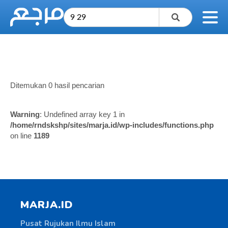
Ditemukan 0 hasil pencarian
Warning
: Undefined array key 1 in
/home/rndskshp/sites/marja.id/wp-includes/functions.php
on line
1189
MARJA.ID
Pusat Rujukan Ilmu Islam