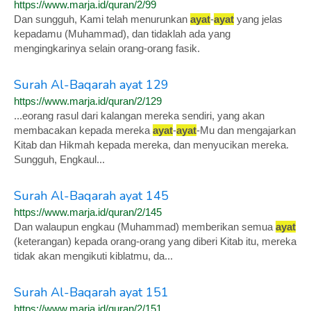
https://www.marja.id/quran/2/99
Dan sungguh, Kami telah menurunkan
ayat
-
ayat
yang jelas
kepadamu (Muhammad), dan tidaklah ada yang
mengingkarinya selain orang-orang fasik.
Surah Al-Baqarah ayat 129
https://www.marja.id/quran/2/129
...eorang rasul dari kalangan mereka sendiri, yang akan
membacakan kepada mereka
ayat
-
ayat
-Mu dan mengajarkan
Kitab dan Hikmah kepada mereka, dan menyucikan mereka.
Sungguh, Engkaul...
Surah Al-Baqarah ayat 145
https://www.marja.id/quran/2/145
Dan walaupun engkau (Muhammad) memberikan semua
ayat
(keterangan) kepada orang-orang yang diberi Kitab itu, mereka
tidak akan mengikuti kiblatmu, da...
Surah Al-Baqarah ayat 151
https://www.marja.id/quran/2/151