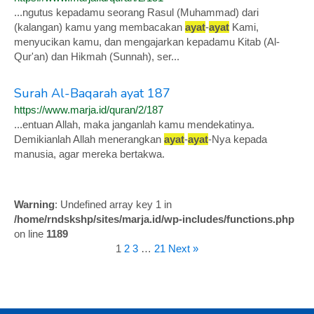
...ngutus kepadamu seorang Rasul (Muhammad) dari
(kalangan) kamu yang membacakan
ayat
-
ayat
Kami,
menyucikan kamu, dan mengajarkan kepadamu Kitab (Al-
Qur'an) dan Hikmah (Sunnah), ser...
Surah Al-Baqarah ayat 187
https://www.marja.id/quran/2/187
...entuan Allah, maka janganlah kamu mendekatinya.
Demikianlah Allah menerangkan
ayat
-
ayat
-Nya kepada
manusia, agar mereka bertakwa.
Warning
: Undefined array key 1 in
/home/rndskshp/sites/marja.id/wp-includes/functions.php
on line
1189
1
2
3
…
21
Next »