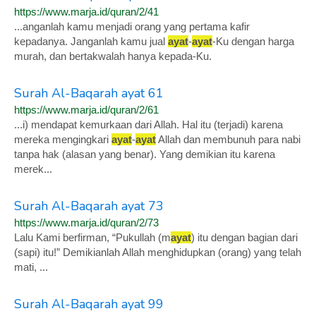
https://www.marja.id/quran/2/41
...anganlah kamu menjadi orang yang pertama kafir
kepadanya. Janganlah kamu jual
ayat
-
ayat
-Ku dengan harga
murah, dan bertakwalah hanya kepada-Ku.
Surah Al-Baqarah ayat 61
https://www.marja.id/quran/2/61
...i) mendapat kemurkaan dari Allah. Hal itu (terjadi) karena
mereka mengingkari
ayat
-
ayat
Allah dan membunuh para nabi
tanpa hak (alasan yang benar). Yang demikian itu karena
merek...
Surah Al-Baqarah ayat 73
https://www.marja.id/quran/2/73
Lalu Kami berfirman, “Pukullah (m
ayat
) itu dengan bagian dari
(sapi) itu!” Demikianlah Allah menghidupkan (orang) yang telah
mati, ...
Surah Al-Baqarah ayat 99